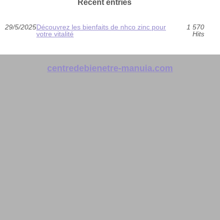
Recent entries
29/5/2025
Découvrez les bienfaits de nhco zinc pour
1 570
votre vitalité
Hits
centredebienetre-manuia.com